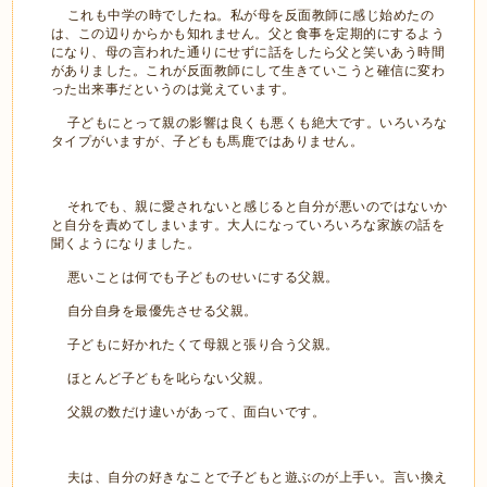
これも中学の時でしたね。私が母を反面教師に感じ始めたの
は、この辺りからかも知れません。父と食事を定期的にするよう
になり、母の言われた通りにせずに話をしたら父と笑いあう時間
がありました。これが反面教師にして生きていこうと確信に変わ
った出来事だというのは覚えています。
子どもにとって親の影響は良くも悪くも絶大です。いろいろな
タイプがいますが、子どもも馬鹿ではありません。
それでも、親に愛されないと感じると自分が悪いのではないか
と自分を責めてしまいます。大人になっていろいろな家族の話を
聞くようになりました。
悪いことは何でも子どものせいにする父親。
自分自身を最優先させる父親。
子どもに好かれたくて母親と張り合う父親。
ほとんど子どもを叱らない父親。
父親の数だけ違いがあって、面白いです。
夫は、自分の好きなことで子どもと遊ぶのが上手い。言い換え