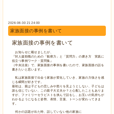
2026-06-30 21:24:00
家族面接の事例を書いて
家族面接の事例を書いて
お知らせに載せましたが、
『対人援助職のための「観察力」と「質問力」の磨き方 実践に
役立つ事例ワーク・質問集』
（中央法規）で、家族面接の事例を書いたので、家族面接の話を
書きたいと思います。
私は家族面接で出会う家族が変化していき、家族の力強さを感
じる瞬間が好きです。
最初は、親は子どもの悲しみや怒りを見ようとしない、子どもは
誰も信じていない、この親子大丈夫か？と心配したこともありま
すが、ファミリーセラピストを挟んで話をし、お互いの気持ちが
わかるようになると姿勢、表情、言葉、トーンが変わってきま
す。
何かの話題が出た時、話していない他の家族に