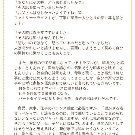
「あなたはその時、どう感じましたか？」
「今の話を知っていましたか？」
「お父さんは悲しかったようですね」等、
ファミリーセラピストが、丁寧に家族一人ひとりの話に耳を傾け
ます。
「その時は腹を立てていました」
「その話は知りませんでした」
「悲しいのではなく、怒っているのだと思っていました」
人は聞かれないと語りませんし、言葉にしようとして初めて自分
の気持ちに気づくこともあります。
また、家族の中で話題になっているトラブルが、些細だなと感
じることもあれば、深刻な話なのに気楽そうな印象だと映ること
もあります。社会的な背景もあり、母親が働くことは当たり前な
事だと受け止められるようになってきましたが、自分の家では仕
事をせずに家族を優先させて欲しいと言われている方もいます。
何を言われてもマイペースに働き続ける。
仕事を辞めて専業主婦になる。
パートタイマーに切り替える等、母の選択はそれぞれです。
育児、家事、仕事のバランス感覚は必要ですが、「働かざる者
食うべからず」と諺もあるのに、何で働いていることで責められ
ないとならないのだろうと感じますが、それは私の感覚なので、
そこも丁寧に父、母、子どもに尋ねていきます。世間の話として
はそうだなと思えるけど、我が家では認めたくないということ
は、割と起こっています。家族の選択を責めることはしません