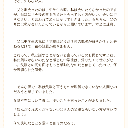
けど、知らない人。
父と出会ったのは、中学生の時。私は会いたくなかったのです
が、母親に「今後の事を考えたら会っておく方がいい。会いに行
きなさい」と言われて渋々出かけて行きました。もちろん、父の
耳には私が会いたがっているからと届いています。本当に迷惑。
父は中学生の私に「学校はどうだ？何の勉強が好きか？」と尋
ねるだけで、後の話題が続きません。
これって、私と話すことがないと言っているのも同じですよね。
私に興味がないのだなと感じた中学生は、帰りたくて仕方がな
い。父親との初対面はもっと感動的なのだと信じていたので、何
か裏切られた気分。
そんな訳で、私は父親と言うものが理解できていない人間なの
だろうと感じていました。
父親不在について母は、凄いことを言ったことがありました。
「飲んだくれのくだらない〇〇さんの父親ならいない方がマシで
しょう」
何て失礼なことを堂々と言うのだろう。