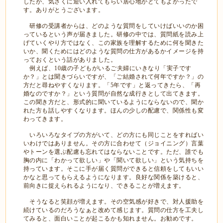
したが、気さくに迎い入れてもらい居心地がとてもよかったで
す。ありがとうございます。
研修の受講者からは、どのような質問をしていけばいいのか困
っているという声が届きました。研修の中では、質問紙を読み上
げていくやり方ではなく、この家族を理解するために何を聞きた
いか、聞くためにはどのような質問の仕方があるかイメージを持
っておくという話がありました。
例えば、
10
歳の子どもがいるご夫婦にいきなり「実子です
か？」とは聞きづらいですが、「ご結婚されて何年ですか？」の
方だと尋ねやすくなります。「
5
年です」と返ってきたら、「再
婚なのですか？」という質問が自然な成行きとして出てきます。
この聞き方だと、形式的に聞いているようにならないので、聞か
れた方も話しやすくなります。ほんの少しの配慮で、関係性も変
わってきます。
いろいろなタイプの方がいて、どの方にも同じことをすればい
いわけではありません。その方に合わせて（ジョイニング）言葉
やトーンを選ぶ配慮も忘れてはならないことです。ただ、誰でも
胸の内に「わかって欲しい」や「聞いて欲しい」という気持ちを
持っています。そこに手が届く質問ができると信頼をしてもいい
かなと思ってもらえるようになります。良好な関係を築けると、
前向きに捉えられるようになり、できることが増えます。
そうなると笑顔が増えます。その空気感が好きで、対人援助を
続けているのだろうなぁと改めて感じます。質問の仕方を工夫し
てみると、面白いことが起こるかも知れません。お勧めです。