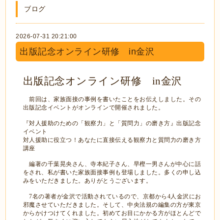
ブログ
2026-07-31 20:21:00
出版記念オンライン研修 in金沢
出版記念オンライン研修
in
金沢
前回は、家族面接の事例を書いたことをお伝えしました。その
出版記念イベントがオンラインで開催されました。
『対人援助のための「観察力」と「質問力」の磨き方』出版記念
イベント
対人援助に役立つ！あなたに直接伝える観察力と質問力の磨き方
講座
編著の千葉晃央さん、寺本紀子さん、早樫一男さんが中心に話
をされ、私が書いた家族面接事例も登場しました。多くの申し込
みをいただきました。ありがとうございます。
7
名の著者が金沢で活動されているので、京都から
4
人金沢にお
邪魔させていただきました。そして、中央法規の編集の方が東京
からかけつけてくれました。初めてお目にかかる方がほとんどで