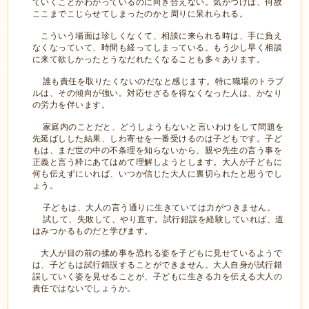
ていくことがわかっているのに向き合えない。気がつけば、何故
ここまでこじらせてしまったのかと周りに呆れられる。
こういう場面は珍しくなくて、相談に来られる時は、手に負え
なくなっていて、時間も経ってしまっている。もう少し早く相談
に来て欲しかったとうなだれたくなることも多々あります。
誰も責任を取りたくないのだなと感じます。特に職場のトラブ
ルは、その傾向が強い。対応せざるを得なくなった人は、かなり
の労力を伴います。
家庭内のことだと、どうしようもないと言いわけをして問題を
先延ばしした結果、しわ寄せを一番受けるのは子どもです。子ど
もは、まだ世の中の不条理を知らないから、親や先生の言う事を
正義と言う枠にあてはめて理解しようとします。大人が子どもに
何も伝えずにいれば、いつか信じた大人に裏切られたと思うでし
ょう。
子どもは、大人の言う通りに生きていては力がつきません。
試して、失敗して、やり直す。試行錯誤を経験していれば、道
はみつかるものだと学びます。
大人が目の前の揉め事を恐れる姿を子どもに見せているようで
は、子どもは試行錯誤することができません。大人自身が試行錯
誤していく姿を見せることが、子どもに生きる力を伝える大人の
責任ではないでしょうか。