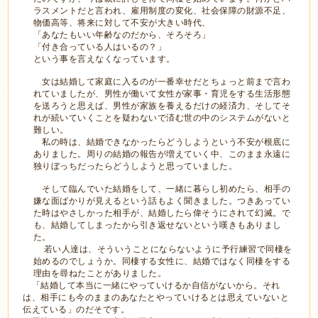
ラスメントだと言われ、雇用制度の変化、社会保障の財源不足、
物価高等、将来に対して不安が大きい時代、
「あなたもいい年齢なのだから、そろそろ」
「付き合っている人はいるの？」
という事を言えなくなっています。
女は結婚して家庭に入るのが一番幸せだとちょっと前まで言わ
れていましたが、男性が働いて女性が家事・育児をする生活形態
を送ろうと思えば、男性が家族を養えるだけの経済力、そしてそ
れが続いていくことを疑わないで済む世の中のシステムがないと
難しい。
私の時は、結婚できなかったらどうしようという不安が根底に
ありました。周りの結婚の報告が増えていく中、このまま永遠に
独りぼっちだったらどうしようと思っていました。
そして臨んでいた結婚をして、一緒に暮らし初めたら、相手の
嫌な面ばかりが見えるという話もよく聞きました。つきあってい
た時はやさしかった相手が、結婚したら偉そうにされて幻滅。で
も、結婚してしまったから引き返せないという嘆きもありまし
た。
若い人達は、そういうことにならないように予行練習で同棲を
始めるのでしょうか。同棲する女性に、結婚ではなく同棲をする
理由を尋ねたことがありました。
「結婚して本当に一緒にやっていけるか自信がないから。それ
は、相手にも今のままのあなたとやっていけるとは思えていないと
伝えている」のだそです。