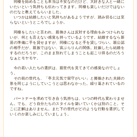
同棲を始めることも本当は不安なのだけど、大好きな人と一緒に
いたいという気持ちも伝わってきます。同棲も楽しいだけではない
のだなと教えてもらいました。
いつかは結婚したいと気持ちがあるようですが、踏み切るには至
らないというところでしょうか。
同棲をしたいと言われ、親御さんは反対する理由をみつけられな
いが、何とも言えない感覚も持っているようです。結婚するなら新
居の準備に手を貸せますが、同棲になると手を貸しづらい。親公認
の相手だが、親族ではない、宙ぶらりんの関係。妊娠したら結婚を
するのだろうが、このまま別れてしまうことも起こり得るのだろう
なぁとモヤモヤ。
今の若い人たちの選択は、親世代を見てきての感覚なのでしょ
う。
その前の世代も、「亭主元気で留守がいい」と揶揄された夫婦の
形を同じようにしていこうとは思わなかった。繰り返されているの
ですね。
パートナーを求めて引き合う気持ちは、いつの時代も変わりませ
ん。でも、どう自分たちのスタイルを築いていくかは別のこと。そ
こに正解はありません。また下の世代がどのような行動を選択して
いくのか楽しみにしていましょう。