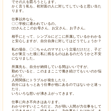
でその人を図ろうとします。
かく言う私も、初対面の人に対してしていると思い当た
ります。
仕事以外なら、
〇〇学校に通われているの。
□□さんとこのお母さん、お父さん、お子さん。
相手にとって、シンプルにどこに所属しているかわかる
と安心しますが、自分自身に対してはどうでしょうか？
私の場合、〇〇ちゃんのママという立場だけだと、子ど
もが巣立った後に私に残るものはあるのだろうかと不安
になりました。
所属先も、自分が納得している間はいいですが、
勤めていると、このままここで働き続けてもいいのか悩
んだり、
人間関係にトラブルが発生したり、
自分にはもっとあう仕事が他にあるのではないかと迷っ
たり、
いろいろな想いが沸き上がってきます。
仕事に向き不向きはあります。
わかりやすいところだと、力が弱い人間が力仕事をして
もできませんし、続きません。力仕事をしたければ、ま