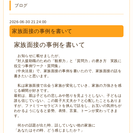
ブログ
2026-06-30 21:24:00
家族面接の事例を書いて
家族面接の事例を書いて
お知らせに載せましたが、
『対人援助職のための「観察力」と「質問力」の磨き方 実践に
役立つ事例ワーク・質問集』
（中央法規）で、家族面接の事例を書いたので、家族面接の話を
書きたいと思います。
私は家族面接で出会う家族が変化していき、家族の力強さを感
じる瞬間が好きです。
最初は、親は子どもの悲しみや怒りを見ようとしない、子どもは
誰も信じていない、この親子大丈夫か？と心配したこともありま
すが、ファミリーセラピストを挟んで話をし、お互いの気持ちが
わかるようになると姿勢、表情、言葉、トーンが変わってきま
す。
何かの話題が出た時、話していない他の家族に
「あなたはその時、どう感じましたか？」