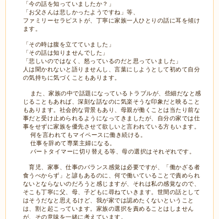
「今の話を知っていましたか？」
「お父さんは悲しかったようですね」等、
ファミリーセラピストが、丁寧に家族一人ひとりの話に耳を傾け
ます。
「その時は腹を立てていました」
「その話は知りませんでした」
「悲しいのではなく、怒っているのだと思っていました」
人は聞かれないと語りませんし、言葉にしようとして初めて自分
の気持ちに気づくこともあります。
また、家族の中で話題になっているトラブルが、些細だなと感
じることもあれば、深刻な話なのに気楽そうな印象だと映ること
もあります。社会的な背景もあり、母親が働くことは当たり前な
事だと受け止められるようになってきましたが、自分の家では仕
事をせずに家族を優先させて欲しいと言われている方もいます。
何を言われてもマイペースに働き続ける。
仕事を辞めて専業主婦になる。
パートタイマーに切り替える等、母の選択はそれぞれです。
育児、家事、仕事のバランス感覚は必要ですが、「働かざる者
食うべからず」と諺もあるのに、何で働いていることで責められ
ないとならないのだろうと感じますが、それは私の感覚なので、
そこも丁寧に父、母、子どもに尋ねていきます。世間の話として
はそうだなと思えるけど、我が家では認めたくないということ
は、割と起こっています。家族の選択を責めることはしません
が、その意味を一緒に考えています。