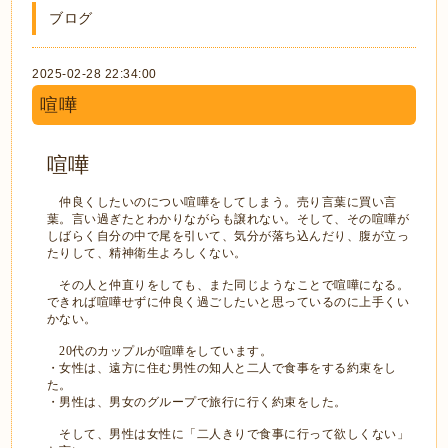
ブログ
2025-02-28 22:34:00
喧嘩
喧嘩
仲良くしたいのについ喧嘩をしてしまう。売り言葉に買い言
葉。言い過ぎたとわかりながらも譲れない。そして、その喧嘩が
しばらく自分の中で尾を引いて、気分が落ち込んだり、腹が立っ
たりして、精神衛生よろしくない。
その人と仲直りをしても、また同じようなことで喧嘩になる。
できれば喧嘩せずに仲良く過ごしたいと思っているのに上手くい
かない。
20
代のカップルが喧嘩をしています。
・女性は、遠方に住む男性の知人と二人で食事をする約束をし
た。
・男性は、男女のグループで旅行に行く約束をした。
そして、男性は女性に「二人きりで食事に行って欲しくない」