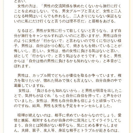
と言い、
女性の方は、「男性の交流関係を狭めたくないから旅行に行く
ことを止めはしない。でも、男女グループと言えど、女性と二人
になる時間はいくらでも作れるし、二人きりにならない保証もな
いのに私にだけ行くなと言うのは理不尽だ」と眉根をあげる。
なるほど。男性が女性に行って欲しくないと言うなら、まず自
分が旅行をキャンセルすればいいのにと思いますが、男性は自分
のように女性が「行かないで」と言わないので引くに引けない様
子。男性は、自分ばかり心配して、焼きもちを焼いていることが
悔しいし、悲しい。女性は、他の女性に負ける気はないと言い、
頑として「行かないで」と言う気はなさそうです。すると、男性
からは「自分は他の男性に負けるかも知れないから」と本音がこ
ぼれます。
男性は、カップル間でどちらが優位を取るか争っています。権
力を取りたいが、惚れた弱みで強くも言えない。自分自身の中で
葛藤していますね。
女性は、「負けるかも知れないから」と男性が弱音を出したこ
とで、気持ちがほぐれ「もっと自分に自信を持って」と声をかけ
ていました。女性は、男性も自分自身も信じようと頑張っていた
のですね。結局、男性も女性も予定をキャンセルしました。
喧嘩が絶えないのは、相手に求めているからなのでしょう。愛
情と嫉妬、相対するものが自身の中に混沌としてイライラしてし
まう。自分とは関係がない相手なら、気にとめる事すらしませ
ん。夫婦、親子、友人等、身近な相手とトラブルが起きるのは、